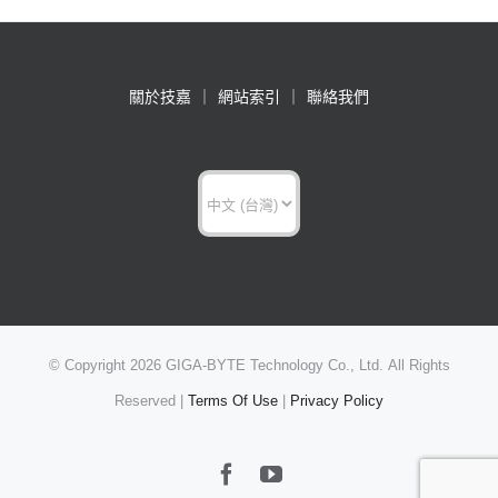
關於技嘉
網站索引
聯絡我們
Choose
a
language
© Copyright
2026 GIGA-BYTE Technology Co., Ltd. All Rights
Reserved |
Terms Of Use
|
Privacy Policy
Facebook
YouTube