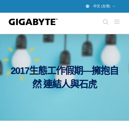
Skip
中文 (台灣)
to
content
2017生態工作假期—擁抱自
然 連結人與石虎